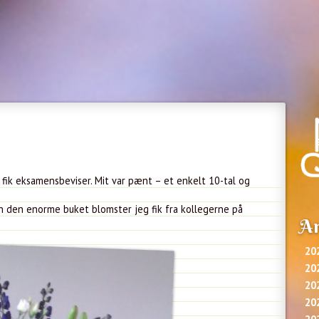
i fik eksamensbeviser. Mit var pænt – et enkelt 10-tal og
 den enorme buket blomster jeg fik fra kollegerne på
Ar
20
20
20
20