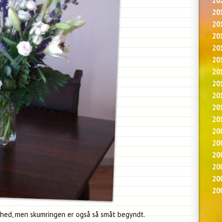
20
20
20
20
20
20
20
20
20
20
20
20
20
20
20
20
20
ighed, men skumringen er også så småt begyndt.