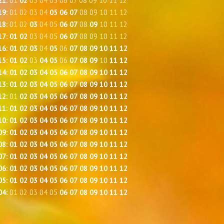
21
:
01
02
03
04
05
06
07
08
09
10
11
12
19
:
01
02
03
04
05
06
07
08
09
10
11
12
18
:
01
02
03
04
05
06
07
08
09
10
11
12
17
:
01
02
03
04
05
06
07
08
09
10
11
12
16
:
01
02
03
04
05
06
07
08
09
10
11
12
15
:
01
02
03
04
05
06
07
08
09
10
11
12
14
:
01
02
03
04
05
06
07
08
09
10
11
12
13
:
01
02
03
04
05
06
07
08
09
10
11
12
12
:
01
02
03
04
05
06
07
08
09
10
11
12
11
:
01
02
03
04
05
06
07
08
09
10
11
12
10
:
01
02
03
04
05
06
07
08
09
10
11
12
09
:
01
02
03
04
05
06
07
08
09
10
11
12
08
:
01
02
03
04
05
06
07
08
09
10
11
12
07
:
01
02
03
04
05
06
07
08
09
10
11
12
06
:
01
02
03
04
05
06
07
08
09
10
11
12
05
:
01
02
03
04
05
06
07
08
09
10
11
12
04
:
01
02
03
04
05
06
07
08
09
10
11
12