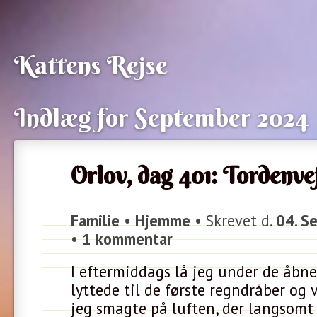
Kattens Rejse
Indlæg for September 2024
Orlov, dag 401: Tordenve
Familie
•
Hjemme
• Skrevet d.
04. S
•
1 kommentar
I eftermiddags lå jeg under de åbn
lyttede til de første regndråber og
jeg smagte på luften, der langsomt 