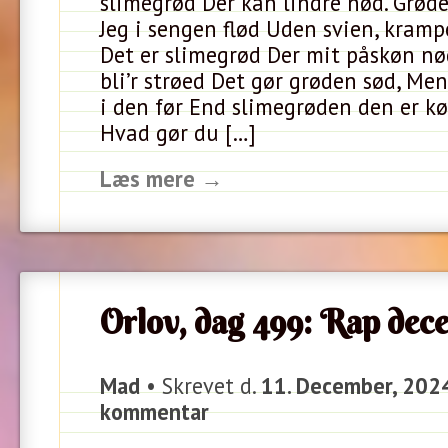
slimegrød Der kan lindre nød. Grød
Jeg i sengen flød Uden svien, kramp
Det er slimegrød Der mit påskøn n
bli’r strøed Det gør grøden sød, Me
i den før End slimegrøden den er køl
Hvad gør du […]
Læs mere →
Orlov, dag 499: Rap dec
Mad
• Skrevet d.
11. December, 202
kommentar