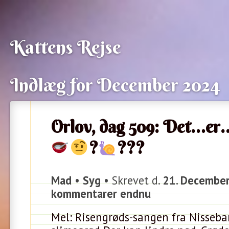
Kattens Rejse
Indlæg for December 2024
Orlov, dag 509: Det…er
?
???
Mad
•
Syg
• Skrevet d.
21. December
kommentarer endnu
Mel: Risengrøds-sangen fra Nisseba