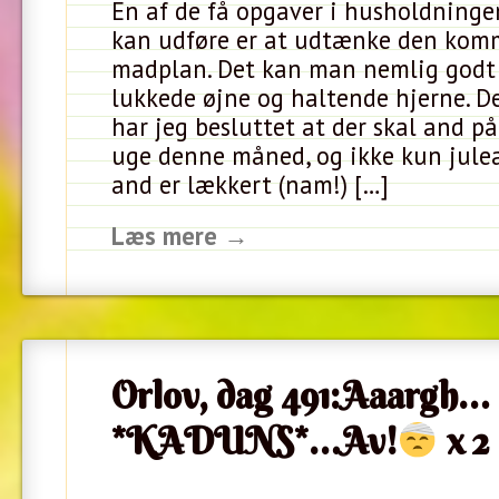
En af de få opgaver i husholdninge
kan udføre er at udtænke den kom
madplan. Det kan man nemlig godt
lukkede øjne og haltende hjerne. 
har jeg besluttet at der skal and 
uge denne måned, og ikke kun juleaf
and er lækkert (nam!) […]
Læs mere →
Orlov, dag 491:Aaargh…
*KADUNS*…Av!
x 2