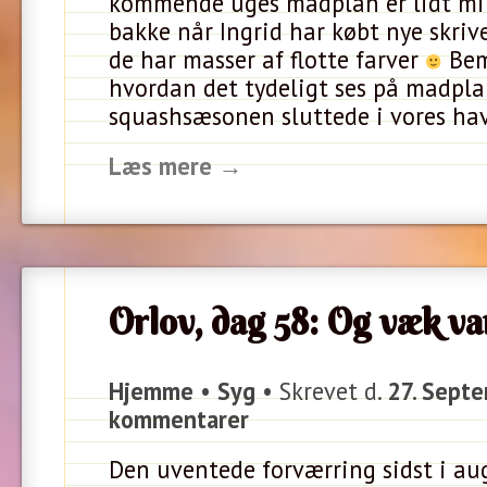
kommende uges madplan er lidt mi
bakke når Ingrid har købt nye skrive
de har masser af flotte farver
Bem
hvordan det tydeligt ses på madpl
squashsæsonen sluttede i vores ha
Læs mere →
Orlov, dag 58: Og væk v
Hjemme
•
Syg
• Skrevet d.
27. Sept
kommentarer
Den uventede forværring sidst i au