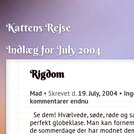
Kattens Rejse
Indlæg for July 2004
Rigdom
Mad
• Skrevet d.
19. July, 2004
•
Ing
kommentarer endnu
Se dem! Hvælvede, søde, røde og sa
perfekt globeklase. Man kan forne
de sommerdage der har modnet de