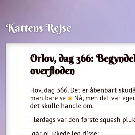
Kattens Rejse
Orlov, dag 366: Begyndel
overfloden
Hov, dag 366. Det er åbenbart skudår
man bare se
Nå, men det var egent
det skulle handle om.
I lørdags var den første squash pluk
Igår plukkede jeg disse: