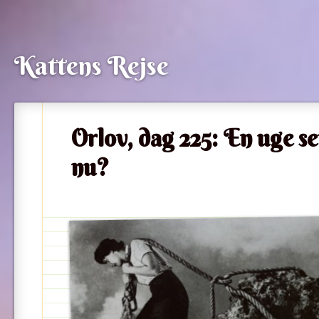
Kattens Rejse
Orlov, dag 225: En uge s
nu?