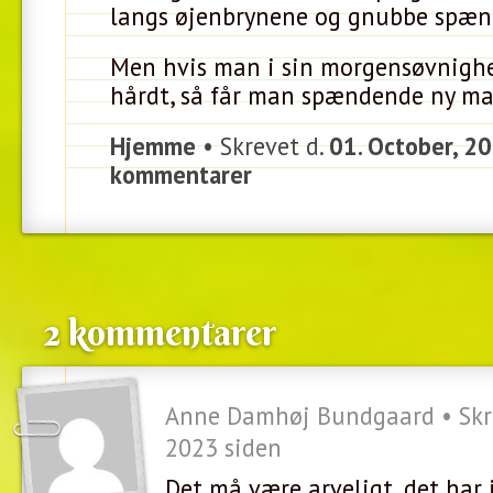
langs øjenbrynene og gnubbe spæn
Men hvis man i sin morgensøvnighe
hårdt, så får man spændende ny m
Hjemme
• Skrevet d.
01. October, 2
kommentarer
2 kommentarer
Anne Damhøj Bundgaard • Skrev
2023 siden
Det må være arveligt, det har 