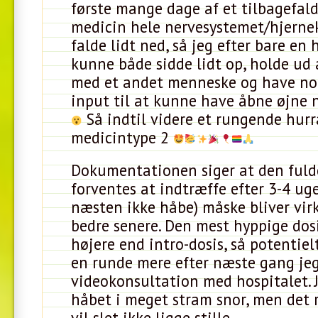
første mange dage af et tilbagefald,
medicin hele nervesystemet/hjernek
falde lidt ned, så jeg efter bare en
kunne både sidde lidt op, holde ud 
med et andet menneske og have nok
input til at kunne have åbne øjne 
Så indtil videre et rungende hurr
medicintype 2
Dokumentationen siger at den fulde
forventes at indtræffe efter 3-4 uger
næsten ikke håbe) måske bliver vi
bedre senere. Den mest hyppige dos
højere end intro-dosis, så potentie
en runde mere efter næste gang je
videokonsultation med hospitalet. 
håbet i meget stram snor, men det r
vil slet ikke ligge stille.