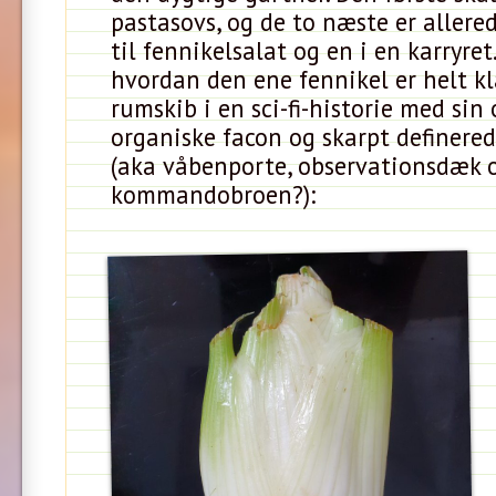
pastasovs, og de to næste er allere
til fennikelsalat og en i en karryre
hvordan den ene fennikel er helt kla
rumskib i en sci-fi-historie med sin 
organiske facon og skarpt definered
(aka våbenporte, observationsdæk 
kommandobroen?):