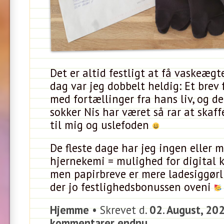
Det er altid festligt at få vaskeægt
dag var jeg dobbelt heldig: Et brev 
med fortællinger fra hans liv, og de
sokker Nis har været så rar at skaf
til mig og uslefoden
De fleste dage har jeg ingen eller m
hjernekemi = mulighed for digital
men papirbreve er mere ladesiggørli
der jo festlighedsbonussen oveni
Hjemme
• Skrevet d.
02. August, 20
kommentarer endnu