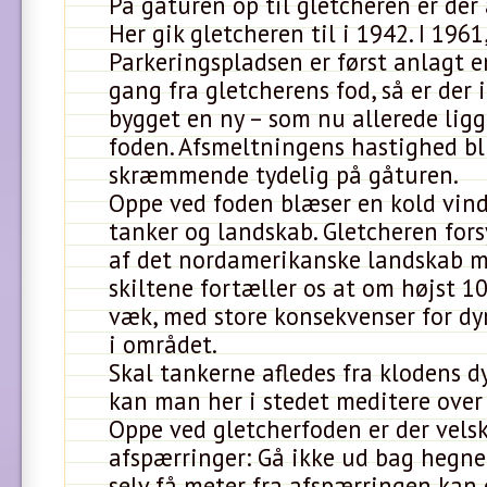
På gåturen op til gletcheren er der å
Her gik gletcheren til i 1942. I 1961
Parkeringspladsen er først anlagt e
gang fra gletcherens fod, så er der 
bygget en ny – som nu allerede ligg
foden. Afsmeltningens hastighed bl
skræmmende tydelig på gåturen.
Oppe ved foden blæser en kold vi
tanker og landskab. Gletcheren fors
af det nordamerikanske landskab m
skiltene fortæller os at om højst 10
væk, med store konsekvenser for d
i området.
Skal tankerne afledes fra klodens d
kan man her i stedet meditere over
Oppe ved gletcherfoden er der velsk
afspærringer: Gå ikke ud bag hegnet,
selv få meter fra afspærringen kan 