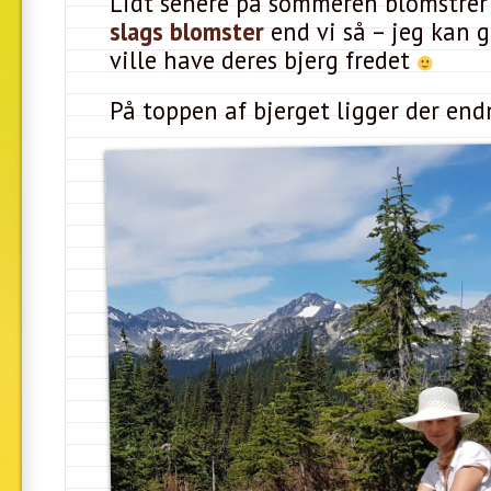
Lidt senere på sommeren blomstre
slags blomster
end vi så – jeg kan g
ville have deres bjerg fredet
På toppen af bjerget ligger der end