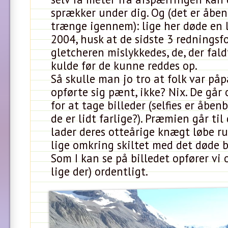
sprækker under dig. Og (det er åbe
trænge igennem): lige her døde en l
2004, husk at de sidste 3 redningsf
gletcheren mislykkedes, de, der fald
kulde før de kunne reddes op.
Så skulle man jo tro at folk var påp
opførte sig pænt, ikke? Nix. De gå
for at tage billeder (selfies er åben
de er lidt farlige?). Præmien går til
lader deres otteårige knægt løbe r
lige omkring skiltet med det døde b
Som I kan se på billedet opfører vi o
lige der) ordentligt.