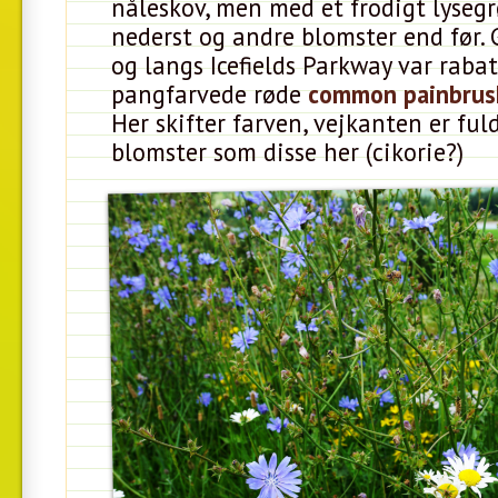
nåleskov, men med et frodigt lyse
nederst og andre blomster end før.
og langs Icefields Parkway var rabat
pangfarvede røde
common painbrus
Her skifter farven, vejkanten er ful
blomster som disse her (cikorie?)