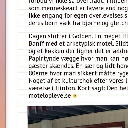
forbud vi ikke så overtrådt. Tilliden 
som menneskeart er lavere end nog
ikke engang for egen overlevelses s
deres børn væk fra bjørne og gletc
Dagen slutter i Golden. En meget lil
Banff med et arketypisk motel. Sli
og et køkken der ligner det er ældr
Papirtynde vægge hvor man kan hø
gæster skændes. En sær og lidt hen
80erne hvor man sikkert måtte ryge
Noget af et kulturchok efter vores l
værelse i Hinton. Kort sagt: Den he
moteloplevelse