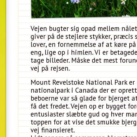
Vejen bugter sig opad mellem nåle
giver på de stejlere stykker, præci
lover, en fornemmelse af at køre på
eng, lige op i himlen. Vi er betage
tage billeder. Måske det mest forun
vej på rejsen.
Mount Revelstoke National Park er
nationalpark i Canada der er oprett
beboerne var så glade for bjerget a
få det fredet. Vejen op er bygget for
entusiaster slæbte gud og hver ma
toppen for at vise det smukke bjerg
vej finansieret.