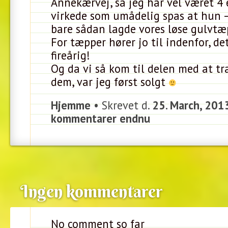
Annekærvej, så jeg har vel været 4 e
virkede som umådelig spas at hun 
bare sådan lagde vores løse gulvtæ
For tæpper hører jo til indenfor, de
fireårig!
Og da vi så kom til delen med at t
dem, var jeg først solgt
Hjemme
• Skrevet d.
25. March, 201
kommentarer endnu
Ingen kommentarer
No comment so far