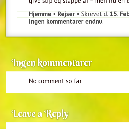
give slip og slappe af – men nu en 
Hjemme
•
Rejser
• Skrevet d.
15. Fe
Ingen kommentarer endnu
Ingen kommentarer
No comment so far
Leave a Reply