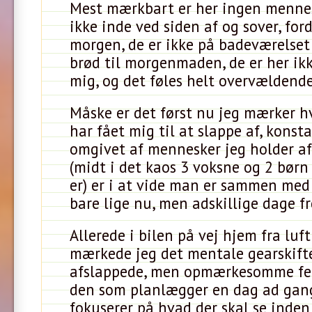
Mest mærkbart er her ingen mennes
ikke inde ved siden af og sover, for
morgen, de er ikke på badeværelset 
brød til morgenmaden, de er her ikk
mig, og det føles helt overvældend
Måske er det først nu jeg mærker h
har fået mig til at slappe af, konst
omgivet af mennesker jeg holder af.
(midt i det kaos 3 voksne og 2 børn
er) er i at vide man er sammen med
bare lige nu, men adskillige dage f
Allerede i bilen på vej hjem fra luf
mærkede jeg det mentale gearskift
afslappede, men opmærkesomme fer
den som planlægger en dag ad gan
fokuserer på hvad der skal se inde