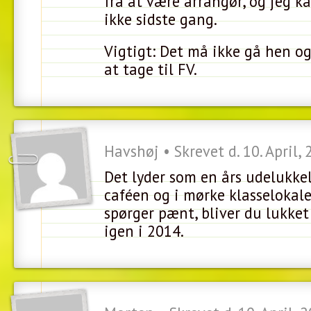
fra at være arrangør, og jeg ka
ikke sidste gang.
Vigtigt: Det må ikke gå hen og
at tage til FV.
Havshøj • Skrevet d. 10. April,
Det lyder som en års udelukkel
caféen og i mørke klasselokale
spørger pænt, bliver du lukket
igen i 2014.