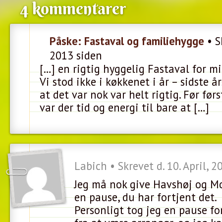
4 kommentarer
Påske: Fastaval og familiehygge
• Sk
2013 siden
[…] en rigtig hyggelig Fastaval for 
Vi stod ikke i køkkenet i år – sidste 
at det var nok var helt rigtig. Før før
var der tid og energi til bare at […]
Labich • Skrevet d. 10. April, 
Jeg må nok give Havshøj og Mo
en pause, du har fortjent det.
Personligt tog jeg en pause fo