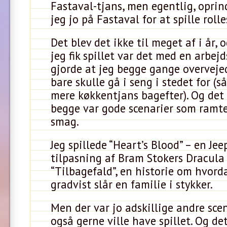
Fastaval-tjans, men egentlig, opri
jeg jo på Fastaval for at spille rolle
Det blev det ikke til meget af i år,
jeg fik spillet var det med en arbej
gjorde at jeg begge gange overveje
bare skulle gå i seng i stedet for (så
mere køkkentjans bagefter). Og det t
begge var gode scenarier som ramte
smag.
Jeg spillede “Heart’s Blood” – en Je
tilpasning af Bram Stokers Dracula
“Tilbagefald”, en historie om hvor
gradvist slår en familie i stykker.
Men der var jo adskillige andre sce
også gerne ville have spillet. Og de