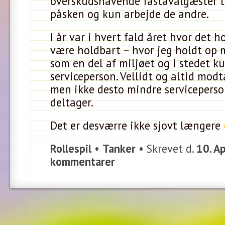
overskudshavende fastavalgæster t
påsken og kun arbejde de andre.
I år var i hvert fald året hvor det 
være holdbart – hvor jeg holdt op 
som en del af miljøet og i stedet k
serviceperson. Vellidt og altid mod
men ikke desto mindre serviceperso
deltager.
Det er desværre ikke sjovt længere
Rollespil
•
Tanker
• Skrevet d.
10. Ap
kommentarer