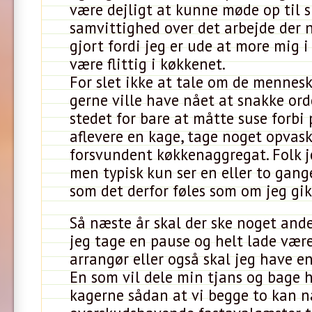
være dejligt at kunne møde op til s
samvittighed over det arbejde der n
gjort fordi jeg er ude at more mig i
være flittig i køkkenet.
For slet ikke at tale om de mennes
gerne ville have nået at snakke ord
stedet for bare at måtte suse forbi p
aflevere en kage, tage noget opvask 
forsvundent køkkenaggregat. Folk je
men typisk kun ser en eller to gang
som det derfor føles som om jeg gik 
Så næste år skal der ske noget ande
jeg tage en pause og helt lade vær
arrangør eller også skal jeg have e
En som vil dele min tjans og bage 
kagerne sådan at vi begge to kan n