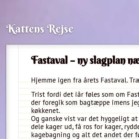
Kattens Rejse
Fastaval – ny slagplan næ
Hjemme igen fra årets Fastaval. Træt
Trist fordi det iår føles som om Fas
der foregik som bagtæppe imens jeg
køkkenet.
Og ganske vist var det hyggeligt at
dele kager ud, få ros for kager, rydd
kagebagning og alt det andet der 