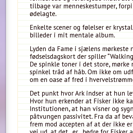
tilbage var menneskestumper, forpi
ødelagte.
Enkelte scener og følelser er krysta
billeder i mit mentale album.
Lyden da Fame i sjælens mørkeste 
fødselsdagskort der spiller “Walkin
De spinkle toner i det store, mørke
spinkel tråd af håb. Om ikke om udf
om en oase af fred i hvervelstrømm
Det punkt hvor Ark indser at hun lev
Hvor hun erkender at Fisker ikke k
Institutionen, at han visner og syg
påtvungen passivitet. Fra da af be
frem mod accepten af at der ikke e
vej ud, at det _er_ bedre for Fisker 