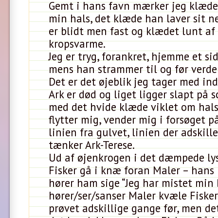
Gemt i hans favn mærker jeg klæde
min hals, det klæde han laver sit n
er blidt men fast og klædet lunt af
kropsvarme.
Jeg er tryg, forankret, hjemme et sid
mens han strammer til og før verden
Det er det øjeblik jeg tager med ind
Ark er død og liget ligger slapt på 
med det hvide klæde viklet om hal
flytter mig, vender mig i forsøget p
linien fra gulvet, linien der adskille
tænker Ark-Terese.
Ud af øjenkrogen i det dæmpede lys
Fisker gå i knæ foran Maler – hans
hører ham sige “Jeg har mistet min 
hører/ser/sanser Maler kvæle Fisker
prøvet adskillige gange før, men det