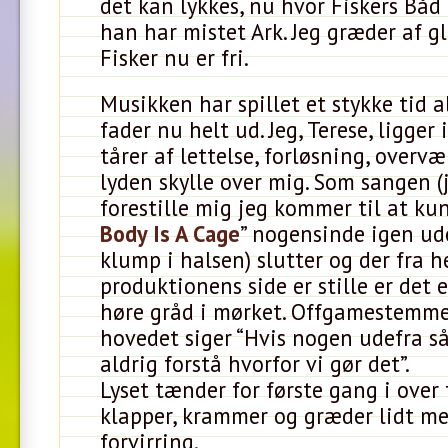
det kan lykkes, nu hvor Fiskers Båd 
han har mistet Ark. Jeg græder af g
Fisker nu er fri.
Musikken har spillet et stykke tid a
fader nu helt ud. Jeg, Terese, ligger
tårer af lettelse, forløsning, overvæ
lyden skylle over mig. Som sangen (
forestille mig jeg kommer til at ku
Body Is A Cage
” nogensinde igen ud
klump i halsen) slutter og der fra h
produktionens side er stille er det
høre gråd i mørket. Offgamestemme
hovedet siger “Hvis nogen udefra så
aldrig forstå hvorfor vi gør det”.
Lyset tænder for første gang i over 
klapper, krammer og græder lidt mer
forvirring.