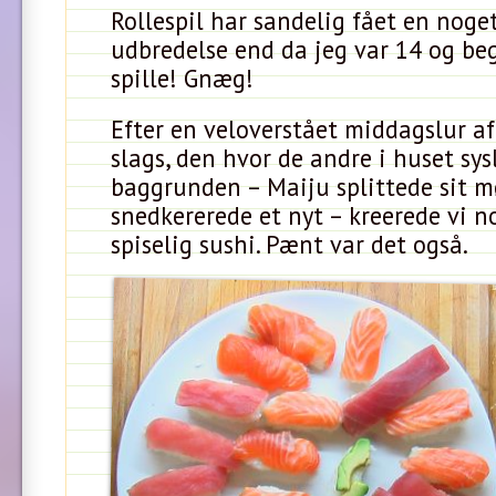
Rollespil har sandelig fået en nog
udbredelse end da jeg var 14 og be
spille! Gnæg!
Efter en veloverstået middagslur a
slags, den hvor de andre i huset sys
baggrunden – Maiju splittede sit m
snedkererede et nyt – kreerede vi n
spiselig sushi. Pænt var det også.