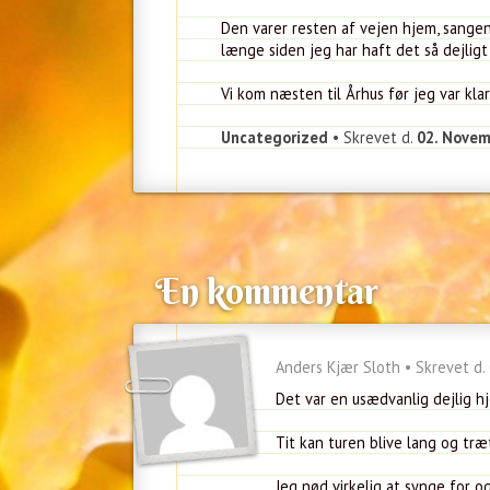
Den varer resten af vejen hjem, sangen,
længe siden jeg har haft det så dejligt 
Vi kom næsten til Århus før jeg var klar
Uncategorized
• Skrevet d.
02. Novem
En kommentar
Anders Kjær Sloth • Skrevet d.
Det var en usædvanlig dejlig h
Tit kan turen blive lang og træ
Jeg nød virkelig at synge for o