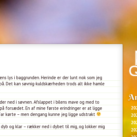
ns lys i baggrunden. Herinde er der lunt nok som jeg
på. Det kan søvnig-kuldskærheden trods alt ikke hamle
Ar
ider ned i søvnen. Afslappet i bilens mave og med to
20
 forsædet. En af mine første erindringer er at ligge
Far kørte – men dengang kunne jeg ligge udstrakt
20
20
 dyb og klar – rækker ned i dybet til mig, og lokker mig
20