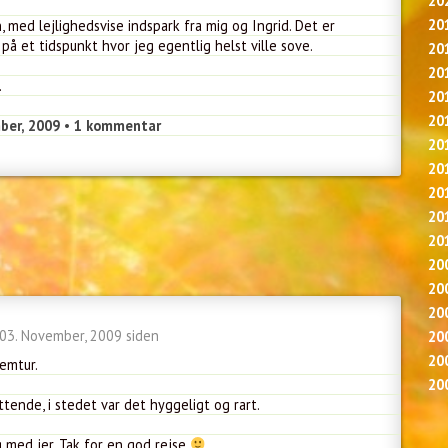
20
20
 med lejlighedsvise indspark fra mig og Ingrid. Det er
på et tidspunkt hvor jeg egentlig helst ville sove.
20
20
.
20
20
ber, 2009
•
1 kommentar
20
20
20
20
20
20
20
20
 03. November, 2009 siden
20
20
jemtur.
20
ttende, i stedet var det hyggeligt og rart.
g med jer. Tak for en god rejse