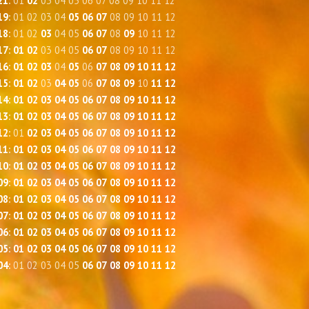
21
:
01
02
03
04
05
06
07
08
09
10
11
12
19
:
01
02
03
04
05
06
07
08
09
10
11
12
18
:
01
02
03
04
05
06
07
08
09
10
11
12
17
:
01
02
03
04
05
06
07
08
09
10
11
12
16
:
01
02
03
04
05
06
07
08
09
10
11
12
15
:
01
02
03
04
05
06
07
08
09
10
11
12
14
:
01
02
03
04
05
06
07
08
09
10
11
12
13
:
01
02
03
04
05
06
07
08
09
10
11
12
12
:
01
02
03
04
05
06
07
08
09
10
11
12
11
:
01
02
03
04
05
06
07
08
09
10
11
12
10
:
01
02
03
04
05
06
07
08
09
10
11
12
09
:
01
02
03
04
05
06
07
08
09
10
11
12
08
:
01
02
03
04
05
06
07
08
09
10
11
12
07
:
01
02
03
04
05
06
07
08
09
10
11
12
06
:
01
02
03
04
05
06
07
08
09
10
11
12
05
:
01
02
03
04
05
06
07
08
09
10
11
12
04
:
01
02
03
04
05
06
07
08
09
10
11
12