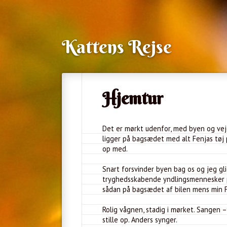
Kattens Rejse
Hjemtur
Det er mørkt udenfor, med byen og veje
ligger på bagsædet med alt Fenjas tøj 
op med.
Snart forsvinder byen bag os og jeg gl
tryghedsskabende yndlingsmennesker på
sådan på bagsædet af bilen mens min 
Rolig vågnen, stadig i mørket. Sangen –
stille op. Anders synger.