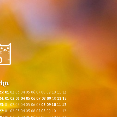
kiv
25
:
01
02
03
04
05
06
07
08
09
10
11
12
24
:
01
02
03
04
05
06
07
08
09
10
11
12
23
:
01
02
03
04
05
06
07
08
09
10
11
12
22
:
01
02
03
04
05
06
07
08
09
10
11
12