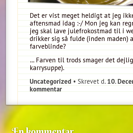
Det er vist meget heldigt at jeg ikk
aftensmad idag :-/ Mon jeg kan re
jeg skal lave julefrokostmad til i 
drikker sig så fulde (inden maden) a
farveblinde?
… Farven til trods smager det dejlig
karrysuppe).
Uncategorized
• Skrevet d.
10. Dece
kommentar
En kommentar