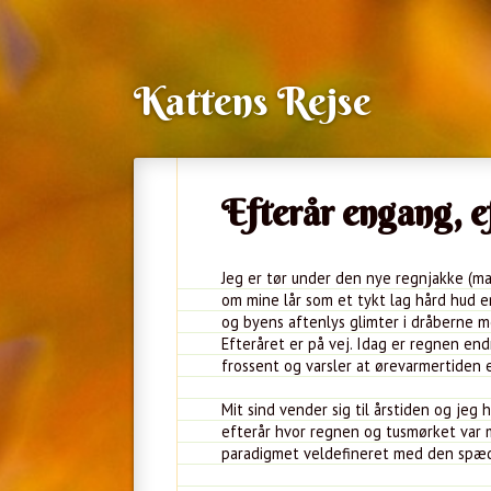
Kattens Rejse
Efterår engang, e
Jeg er tør under den nye regnjakke (
om mine lår som et tykt lag hård hud en
og byens aftenlys glimter i dråberne m
Efteråret er på vej. Idag er regnen end
frossent og varsler at ørevarmertiden e
Mit sind vender sig til årstiden og je
efterår hvor regnen og tusmørket var
paradigmet veldefineret med den spæd