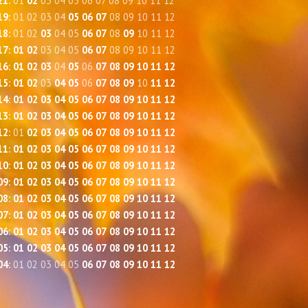
21
:
01
02
03
04
05
06
07
08
09
10
11
12
19
:
01
02
03
04
05
06
07
08
09
10
11
12
18
:
01
02
03
04
05
06
07
08
09
10
11
12
17
:
01
02
03
04
05
06
07
08
09
10
11
12
16
:
01
02
03
04
05
06
07
08
09
10
11
12
15
:
01
02
03
04
05
06
07
08
09
10
11
12
14
:
01
02
03
04
05
06
07
08
09
10
11
12
13
:
01
02
03
04
05
06
07
08
09
10
11
12
12
:
01
02
03
04
05
06
07
08
09
10
11
12
11
:
01
02
03
04
05
06
07
08
09
10
11
12
10
:
01
02
03
04
05
06
07
08
09
10
11
12
09
:
01
02
03
04
05
06
07
08
09
10
11
12
08
:
01
02
03
04
05
06
07
08
09
10
11
12
07
:
01
02
03
04
05
06
07
08
09
10
11
12
06
:
01
02
03
04
05
06
07
08
09
10
11
12
05
:
01
02
03
04
05
06
07
08
09
10
11
12
04
:
01
02
03
04
05
06
07
08
09
10
11
12