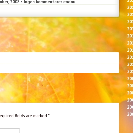
20
mber, 2008
•
Ingen kommentarer endnu
20
20
20
20
20
20
20
20
20
20
20
20
20
20
20
20
equired fields are marked
*