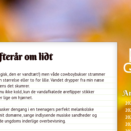
fterår om lidt
magisk, den er vandtæt!) men våde cowboybukser strammer
 størrelse eller to for lille. Vandet drypper fra min næse
ens det skumrer.
Ar
nu ikke kold, kun de vandafkølede øreflipper stikker
r lige om hjørnet.
20
g husker dengang i en teenagers perfekt melankolske
20
 mit domæne, sange indlysende musiske sandheder og
20
e ungdoms inderlige overbevisning.
20