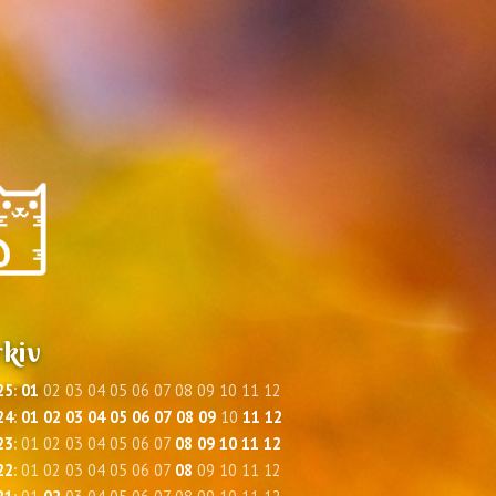
kiv
25
:
01
02
03
04
05
06
07
08
09
10
11
12
24
:
01
02
03
04
05
06
07
08
09
10
11
12
23
:
01
02
03
04
05
06
07
08
09
10
11
12
22
:
01
02
03
04
05
06
07
08
09
10
11
12