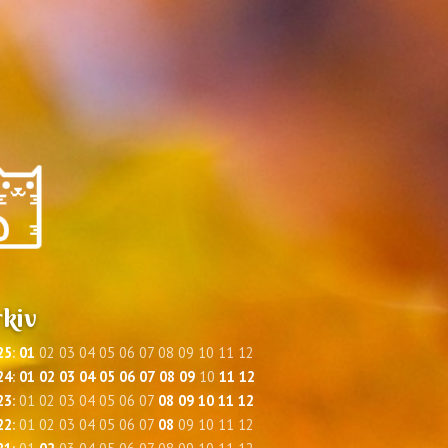
kiv
25
:
01
02
03
04
05
06
07
08
09
10
11
12
24
:
01
02
03
04
05
06
07
08
09
10
11
12
23
:
01
02
03
04
05
06
07
08
09
10
11
12
22
:
01
02
03
04
05
06
07
08
09
10
11
12