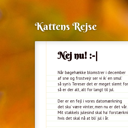
Kattens Rejse
Nej nu! :-|
Når bøgehække blomstrer i december
af sne og frostvejr ser vi ik’ en smul’
så syn’s Tereser det er meget slemt fo
så er der alt, alt for langt til jul.
Der er en fejl i vores datomærkning
det sku’ være vinter, men nu er det vår.
Mit stakkels julesind skal ha’ forstærkn
hvis det skal nå at bli’ jul i år.