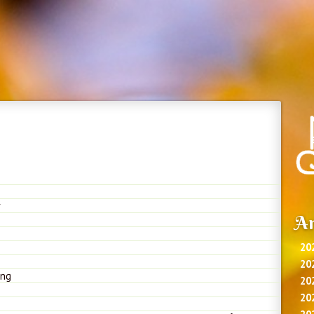
r
Ar
20
20
ing
20
20