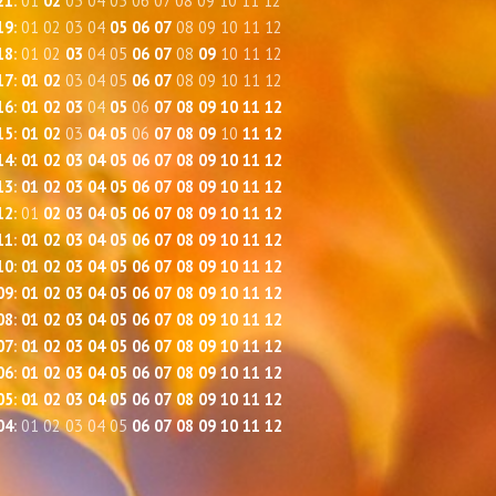
21
:
01
02
03
04
05
06
07
08
09
10
11
12
19
:
01
02
03
04
05
06
07
08
09
10
11
12
18
:
01
02
03
04
05
06
07
08
09
10
11
12
17
:
01
02
03
04
05
06
07
08
09
10
11
12
16
:
01
02
03
04
05
06
07
08
09
10
11
12
15
:
01
02
03
04
05
06
07
08
09
10
11
12
14
:
01
02
03
04
05
06
07
08
09
10
11
12
13
:
01
02
03
04
05
06
07
08
09
10
11
12
12
:
01
02
03
04
05
06
07
08
09
10
11
12
11
:
01
02
03
04
05
06
07
08
09
10
11
12
10
:
01
02
03
04
05
06
07
08
09
10
11
12
09
:
01
02
03
04
05
06
07
08
09
10
11
12
08
:
01
02
03
04
05
06
07
08
09
10
11
12
07
:
01
02
03
04
05
06
07
08
09
10
11
12
06
:
01
02
03
04
05
06
07
08
09
10
11
12
05
:
01
02
03
04
05
06
07
08
09
10
11
12
04
:
01
02
03
04
05
06
07
08
09
10
11
12