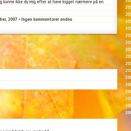
20
jeg kunne ikke dy mig efter at have kigget nærmere på en
20
20
ber, 2007
•
Ingen kommentarer endnu
20
20
20
20
20
20
20
20
20
20
20
20
20
20