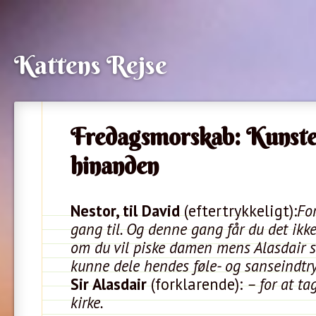
Kattens Rejse
Fredagsmorskab: Kunsten 
hinanden
Nestor, til David
(eftertrykkeligt):
Fo
gang til. Og denne gang får du det ikke
om du vil piske damen mens Alasdair se
kunne dele hendes føle- og sanseindtr
Sir Alasdair
(forklarende):
– for at t
kirke.