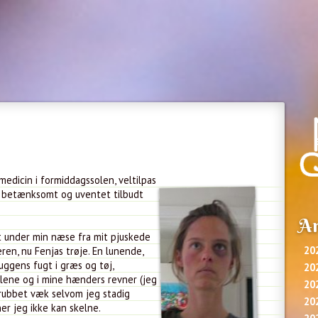
edicin i formiddagssolen, veltilpas
en betænksomt og uventet tilbudt
Ar
ot under min næse fra mit pjuskede
20
en, nu Fenjas trøje. En lunende,
duggens fugt i græs og tøj,
20
glene og i mine hænders revner (jeg
20
krubbet væk selvom jeg stadig
20
er jeg ikke kan skelne.