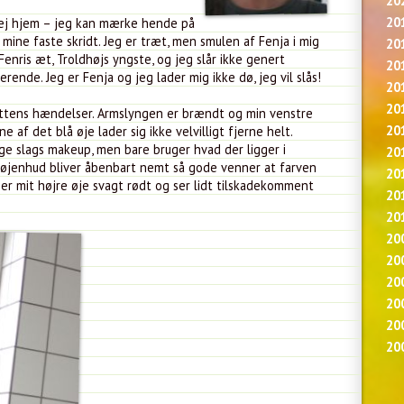
20
20
å vej hjem – jeg kan mærke hende på
 mine faste skridt. Jeg er træt, men smulen af Fenja i mig
20
 Fenris æt, Troldhøjs yngste, og jeg slår ikke genert
20
ende. Jeg er Fenja og jeg lader mig ikke dø, jeg vil slås!
20
20
attens hændelser. Armslyngen er brændt og min venstre
20
af det blå øje lader sig ikke velvilligt fjerne helt.
ige slags makeup, men bare bruger hvad der ligger i
20
øjenhud bliver åbenbart nemt så gode venner at farven
20
g er mit højre øje svagt rødt og ser lidt tilskadekomment
20
20
20
20
20
20
20
20