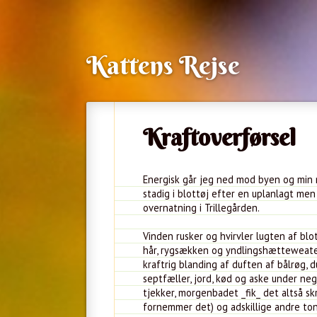
Kattens Rejse
Kraftoverførsel
Energisk går jeg ned mod byen og min m
stadig i blottøj efter en uplanlagt m
overnatning i Trillegården.
Vinden rusker og hvirvler lugten af bl
hår, rygsækken og yndlingshætteweater
kraftrig blanding af duften af bålrøg, 
septfæller, jord, kød og aske under ne
tjekker, morgenbadet _fik_ det altså s
fornemmer det) og adskillige andre ton