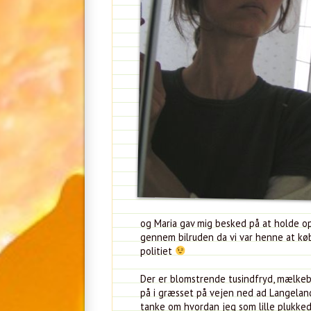
og Maria gav mig besked på at holde op
gennem bilruden da vi var henne at køb
politiet
Der er blomstrende tusindfryd, mælkebø
på i græsset på vejen ned ad Langelan
tanke om hvordan jeg som lille plukked