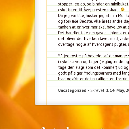
stopper jeg op, og binder en minibuke
cykelturen til Åvej næsten uskadt
Da jeg var lille, husker jeg at min Mor
og forkæle Bedste. Alle årets andre d
tanken at enhver mor skal have lov at 
Det handler ikke om gaver – blomster,
det bliver der hverken lavet mad, vaske
overtage nogle af hverdagens pligter, a
Så jeg ryster på hovedet af de mange
i cykelkurven og tager (røglugtende og 
tage den slags som det kommer) ud og 
godt på’ siger Yndlingsbarnet) med lan
hvidløgsfrit er det nu alligel en fortrin
Uncategorized
• Skrevet d.
14. May, 