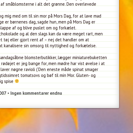
t af småblomsterne i alt det grønne. Den overlevede
 tog mig med om til sin mor på Mors Dag, for at lave mad
age er børnenes dag, sagde hun, men på Mors Dag er
slappe af og blive puslet om og forkælet.
 chokolade og al den slags kan da være meget rart, men
t tøj eller gjort rent af – nej det handler om at
t kanalisere sin omsorg til nyttighed og forkælelse.
 søndagsåbne blomsterbutikker, lægger miniaturebuketten
rødøjet er jeg bange for, men mødre har vist øvelse i at
laver nøgne ravioli (‘Den eneste måde spinat smager
gtidssimret tomatsovs og bøf til min Mor. Gluten- og
lig spise
2007
•
Ingen kommentarer endnu