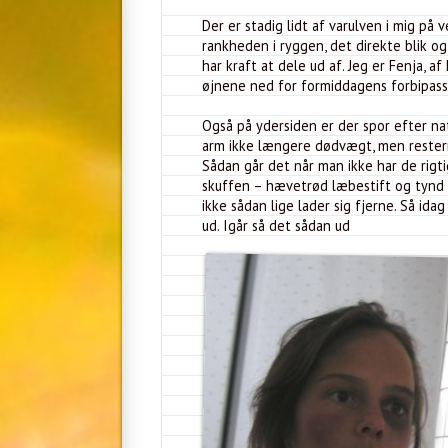
Der er stadig lidt af varulven i mig p
rankheden i ryggen, det direkte blik og
har kraft at dele ud af. Jeg er Fenja, af
øjnene ned for formiddagens forbipasser
Også på ydersiden er der spor efter n
arm ikke længere dødvægt, men resterne 
Sådan går det når man ikke har de rigt
skuffen – hævetrød læbestift og tynd 
ikke sådan lige lader sig fjerne. Så ida
ud. Igår så det sådan ud