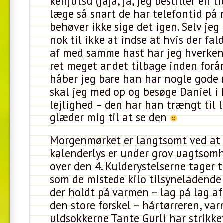
kenjutsu (jaja, ja, jeg bestiller en 
læge så snart de har telefontid på 
behøver ikke sige det igen. Selv jeg
nok til ikke at indse at hvis der fa
af med samme hast har jeg hverken 
ret meget andet tilbage inden forå
håber jeg bare han har nogle gode rå
skal jeg med op og besøge Daniel i
lejlighed – den har han trængt til 
glæder mig til at se den
Morgenmørket er langtsomt ved at 
kalenderlys er under grov uagtsom
over den 4. Kulderystelserne tager ti
som de mistede kilo tilsyneladende
der holdt på varmen – lag på lag af 
den store forskel – hårtørreren, va
uldsokkerne Tante Gurli har strikke