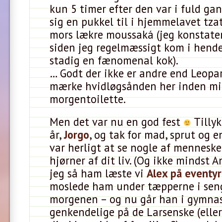
kun 5 timer efter den var i fuld ga
sig en pukkel til i hjemmelavet tzat
mors lækre moussaká (jeg konstater
siden jeg regelmæssigt kom i hend
stadig en fænomenal kok).
… Godt der ikke er andre end Leopar
mærke hvidløgsånden her inden mi
morgentoilette.
Men det var nu en god fest
Tilly
år,
Jorgo
, og tak for mad, sprut og e
var herligt at se nogle af menneske
hjørner af dit liv. (Og ikke mindst A
jeg så ham læste vi
Alex på eventyr
moslede ham under tæpperne i se
morgenen – og nu går han i gymnas
genkendelige på de Larsenske (elle