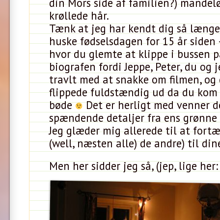
din Mors side af familien?) mandel
krøllede hår.
Tænk at jeg har kendt dig så længe.
huske fødselsdagen for 15 år siden 
hvor du glemte at klippe i bussen p
biografen fordi Jeppe, Peter, du og 
travlt med at snakke om filmen, og
flippede fuldstændig ud da du ko
bøde
Det er herligt med venner d
spændende detaljer fra ens grønne
Jeg glæder mig allerede til at fortæ
(well, næsten alle) de andre) til d
Men her sidder jeg så, (jep, lige her: 