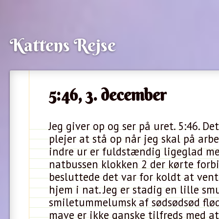
Kattens Rejse
5:46, 3. december
Jeg giver op og ser på uret. 5:46. De
plejer at stå op når jeg skal på arbe
indre ur er fuldstændig ligeglad me
natbussen klokken 2 der kørte forb
besluttede det var for koldt at ven
hjem i nat. Jeg er stadig en lille sm
smiletummelumsk af sødsødsød flød
mave er ikke ganske tilfreds med a