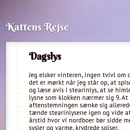
Kattens Rejse
Dagslys
Jeg elsker vinteren, ingen tvivl om d
det er mørkt når jeg står op, at sp
og læse avis i stearinlys, at se him
lysne som klokken nærmer sig 9. At 
aftenstemningen sænke sig allerede
tænde stearinlysene igen og vide at
årstid hvor vi nordboer bør sidde 
sysler og varme, krydrede spiser.