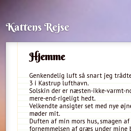
Kattens Rejse
Hjemme
Genkendelig luft så snart jeg trådt
3 i Kastrup lufthavn.
Solskin der er næsten-ikke-varmt-no
mere-end-rigeligt hedt.
Velkendte ansigter set med nye øjne
møder mit.
Duften af min mors hus, smagen af 
fornemmelsen af græs under mine b