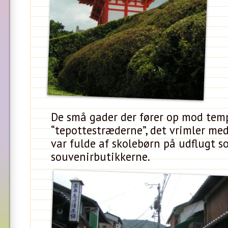
De små gader der fører op mod temp
“tepottestræderne”, det vrimler me
var fulde af skolebørn på udflugt s
souvenirbutikkerne.