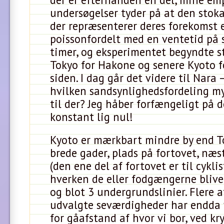
undersøgelser tyder på at den stoka
der repræsenterer deres forekomst 
poissonfordelt med en ventetid på 
timer, og eksperimentet begyndte st
Tokyo for Hakone og senere Kyoto f
siden. I dag går det videre til Nara 
hvilken sandsynlighedsfordeling m
til der? Jeg håber forfængeligt på d
konstant lig nul!
Kyoto er mærkbart mindre by end To
brede gader, plads på fortovet, næs
(den ene del af fortovet er til cykli
hverken de eller fodgængerne blive
og blot 3 undergrundslinier. Flere a
udvalgte seværdigheder har endda
for gåafstand af hvor vi bor, ved k