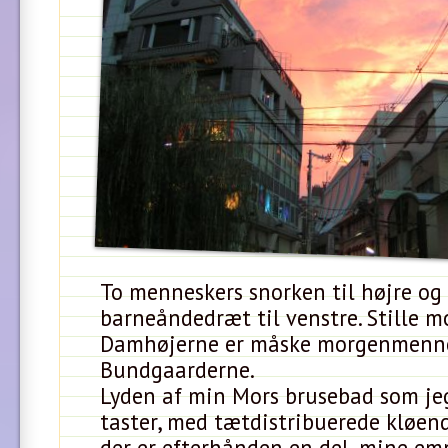
To menneskers snorken til højre og
barneåndedræt til venstre. Stille m
Damhøjerne er måske morgenmenne
Bundgaarderne.
Lyden af min Mors brusebad som je
taster, med tætdistribuerede kløen
der er efterhånden en del, mine em