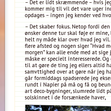
– Det er lidt skræmmende – hvis j
kommer mig til vil det vare uger in
opdages – ingen jeg kender ved hvor
– Det skaber fokus. Netop fordi den
ønsker denne tur skal føje er mine, 
helt ny måde klar over hvad jeg vil
flere afsted og nogen siger “Hvad me
morgen” kan alle ende med at sige 
måske er specielt interesserede. Og 
til at gøre de ting jeg ellers altid h
samvttighed over at gøre når jeg har
går formiddags spadserede jeg ekse
rundt i Napier på må og få og beun
art deco-bygninger, slumrede lidt p
solskinnet i de forsænkede haver,