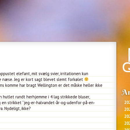
pustet elefant, mit svælg svier, irritationen kun
 næse. Jeg er kort sagt blevet slemt forkølet
ns komme har bragt Wellington er det måske heller ikke
Ar
 hutlet rundt herhjemme i 4 lag strikkede bluser,
20
g en strikket “jeg-er-halvandet-år-og-udenfor-på-en-
a. Nydeligt, ikke?
20
20
20