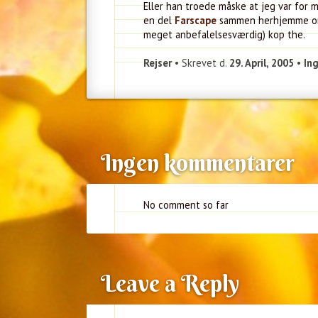
Eller han troede måske at jeg var for m
en del
Farscape
sammen herhjemme om 
meget anbefalelsesværdig) kop the.
Rejser
• Skrevet d.
29. April, 2005
•
In
Ingen kommentarer
No comment so far
Leave a Reply