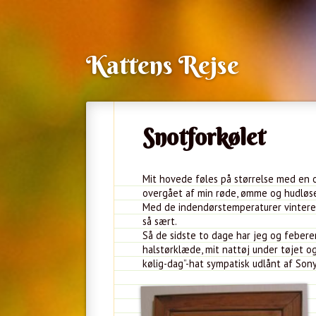
Kattens Rejse
Snotforkølet
Mit hovede føles på størrelse med en op
overgået af min røde, ømme og hudløse
Med de indendørstemperaturer vintere
så sært.
Så de sidste to dage har jeg og feberen
halstørklæde, mit nattøj under tøjet o
kølig-dag”-hat sympatisk udlånt af Sony