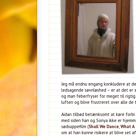
Jeg må endnu engang konkludere at de
ledsagende søvnløshed – er at det er 
og man feberfryser for meget til rigti
luften og blive frustreret over alle de
Aidan tilbød betænksomt at køre forb
med siden han og Sonya ikke er hjemme
sødsuppefilm (
Shall We Dance
,
What A 
om at han kunne risikere at blive set