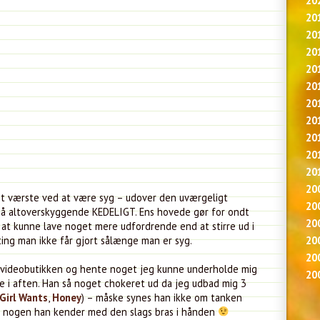
20
20
20
20
20
20
20
20
20
20
20
20
t værste ved at være syg – udover den uværgeligt
20
så altoverskyggende KEDELIGT. Ens hovede gør for ondt
20
g at kunne lave noget mere udfordrende end at stirre ud i
20
 ting man ikke får gjort sålænge man er syg.
20
i videobutikken og hente noget jeg kunne underholde mig
20
 i aften. Han så noget chokeret ud da jeg udbad mig 3
Girl Wants
,
Honey
) – måske synes han ikke om tanken
 af nogen han kender med den slags bras i hånden