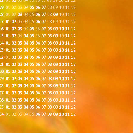
21
:
01
02
03
04
05
06
07
08
09
10
11
12
19
:
01
02
03
04
05
06
07
08
09
10
11
12
18
:
01
02
03
04
05
06
07
08
09
10
11
12
17
:
01
02
03
04
05
06
07
08
09
10
11
12
16
:
01
02
03
04
05
06
07
08
09
10
11
12
15
:
01
02
03
04
05
06
07
08
09
10
11
12
14
:
01
02
03
04
05
06
07
08
09
10
11
12
13
:
01
02
03
04
05
06
07
08
09
10
11
12
12
:
01
02
03
04
05
06
07
08
09
10
11
12
11
:
01
02
03
04
05
06
07
08
09
10
11
12
10
:
01
02
03
04
05
06
07
08
09
10
11
12
09
:
01
02
03
04
05
06
07
08
09
10
11
12
08
:
01
02
03
04
05
06
07
08
09
10
11
12
07
:
01
02
03
04
05
06
07
08
09
10
11
12
06
:
01
02
03
04
05
06
07
08
09
10
11
12
05
:
01
02
03
04
05
06
07
08
09
10
11
12
04
:
01
02
03
04
05
06
07
08
09
10
11
12