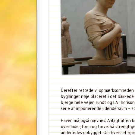
Derefter rettede vi opmærksomheden m
bygninger nøje placeret i det bakkede 
bjerge hele vejen rundt og LA i horiso
serie af imponerende udendørsrum – 
Haven må også nævnes: Anlagt af en bi
overflader, form og farve. Så strengt 
anderledes opbygget. Om hvert et hjørn