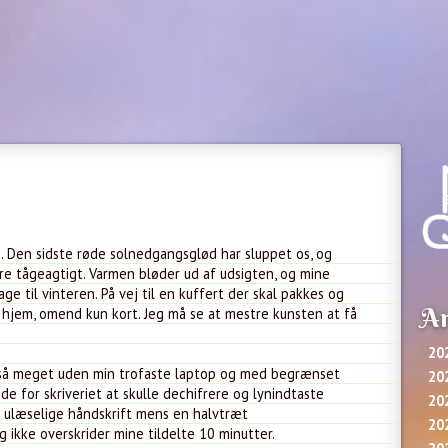
e. Den sidste røde solnedgangsglød har sluppet os, og
e tågeagtigt. Varmen bløder ud af udsigten, og mine
age til vinteren. På vej til en kuffert der skal pakkes og
Ar
j hjem, omend kun kort. Jeg må se at mestre kunsten at få
20
et så meget uden min trofaste laptop og med begrænset
20
e for skriveriet at skulle dechifrere og lynindtaste
20
 ulæselige håndskrift mens en halvtræt
20
 ikke overskrider mine tildelte 10 minutter.