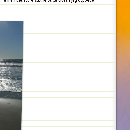
emme men det store, sultne Stille Ocean jeg dyppede