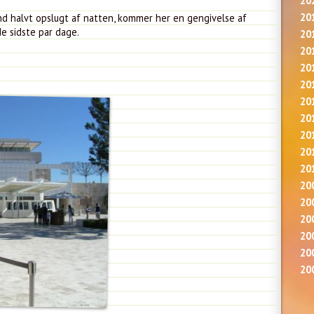
20
20
end halvt opslugt af natten, kommer her en gengivelse af
de sidste par dage.
20
20
20
20
20
20
20
20
20
20
20
20
20
20
20