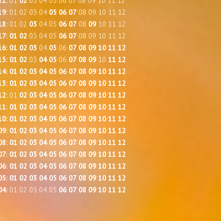
21
:
01
02
03
04
05
06
07
08
09
10
11
12
19
:
01
02
03
04
05
06
07
08
09
10
11
12
18
:
01
02
03
04
05
06
07
08
09
10
11
12
17
:
01
02
03
04
05
06
07
08
09
10
11
12
16
:
01
02
03
04
05
06
07
08
09
10
11
12
15
:
01
02
03
04
05
06
07
08
09
10
11
12
14
:
01
02
03
04
05
06
07
08
09
10
11
12
13
:
01
02
03
04
05
06
07
08
09
10
11
12
12
:
01
02
03
04
05
06
07
08
09
10
11
12
11
:
01
02
03
04
05
06
07
08
09
10
11
12
10
:
01
02
03
04
05
06
07
08
09
10
11
12
09
:
01
02
03
04
05
06
07
08
09
10
11
12
08
:
01
02
03
04
05
06
07
08
09
10
11
12
07
:
01
02
03
04
05
06
07
08
09
10
11
12
06
:
01
02
03
04
05
06
07
08
09
10
11
12
05
:
01
02
03
04
05
06
07
08
09
10
11
12
04
:
01
02
03
04
05
06
07
08
09
10
11
12