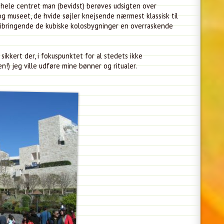
 hele centret man (bevidst) berøves udsigten over
og museet, de hvide søjler knejsende nærmest klassisk til
 bibringende de kubiske kolosbygninger en overraskende
sikkert der, i fokuspunktet for al stedets ikke
n!) jeg ville udføre mine bønner og ritualer.