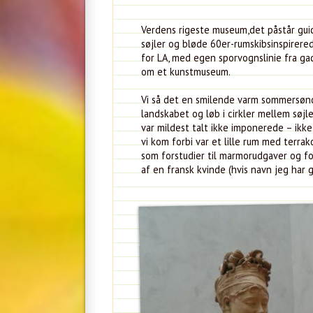
Verdens rigeste museum,det påstår guide
søjler og bløde 60er-rumskibsinspirer
for LA, med egen sporvognslinie fra ga
om et kunstmuseum.
Vi så det en smilende varm sommersøndag
landskabet og løb i cirkler mellem søjle
var mildest talt ikke imponerede – ikk
vi kom forbi var et lille rum med terra
som forstudier til marmorudgaver og fo
af en fransk kvinde (hvis navn jeg har