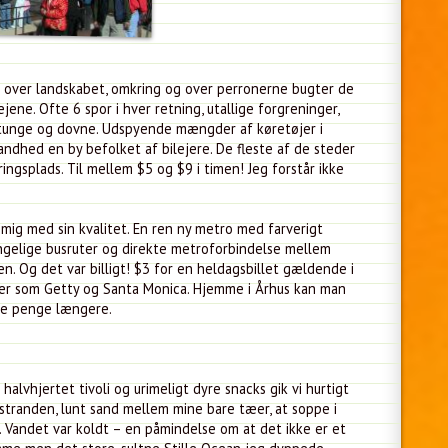
en over landskabet, omkring og over perronerne bugter de
ne. Ofte 6 spor i hver retning, utallige forgreninger,
r, tunge og dovne. Udspyende mængder af køretøjer i
sandhed en by befolket af bilejere. De fleste af de steder
ingsplads. Til mellem $5 og $9 i timen! Jeg forstår ikke
mig med sin kvalitet. En ren ny metro med farverigt
ængelige busruter og direkte metroforbindelse mellem
. Og det var billigt! $3 for en heldagsbillet gældende i
ioner som Getty og Santa Monica. Hjemme i Århus kan man
 de penge længere.
vhjertet tivoli og urimeligt dyre snacks gik vi hurtigt
stranden, lunt sand mellem mine bare tæer, at soppe i
t. Vandet var koldt – en påmindelse om at det ikke er et