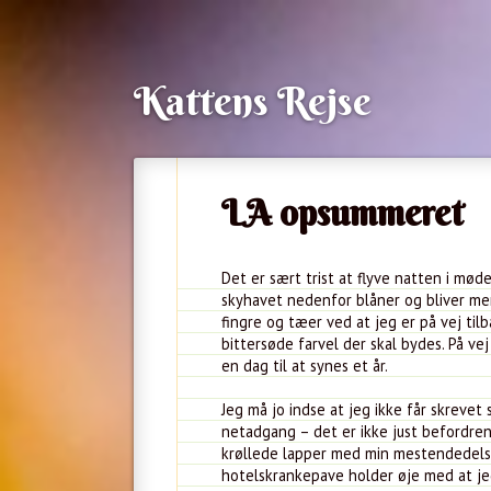
Kattens Rejse
LA opsummeret
Det er sært trist at flyve natten i mød
skyhavet nedenfor blåner og bliver mer
fingre og tæer ved at jeg er på vej tilb
bittersøde farvel der skal bydes. På ve
en dag til at synes et år.
Jeg må jo indse at jeg ikke får skrev
netadgang – det er ikke just befordrend
krøllede lapper med min mestendedels
hotelskrankepave holder øje med at jeg