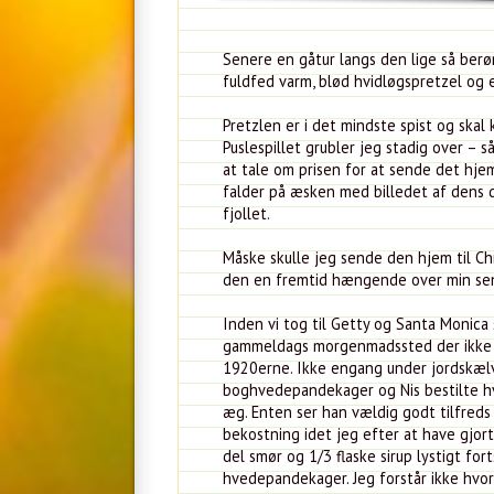
Senere en gåtur langs den lige så ber
fuldfed varm, blød hvidløgspretzel og 
Pretzlen er i det mindste spist og ska
Puslespillet grubler jeg stadig over – så
at tale om prisen for at sende det hje
falder på æsken med billedet af dens dr
fjollet.
Måske skulle jeg sende den hjem til Chri
den en fremtid hængende over min sen
Inden vi tog til Getty og Santa Monica
gammeldags morgenmadssted der ikke h
1920erne. Ikke engang under jordskælv e
boghvedepandekager og Nis bestilte hve
æg. Enten ser han vældig godt tilfreds 
bekostning idet jeg efter at have gjor
del smør og 1/3 flaske sirup lystigt fo
hvedepandekager. Jeg forstår ikke hv