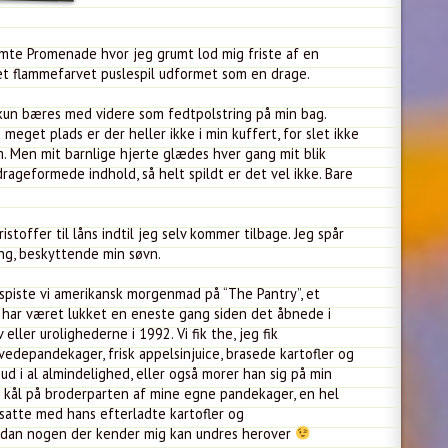
ømte Promenade hvor jeg grumt lod mig friste af en
et flammefarvet puslespil udformet som en drage.
l kun bæres med videre som fedtpolstring på min bag.
 meget plads er der heller ikke i min kuffert, for slet ikke
m. Men mit barnlige hjerte glædes hver gang mit blik
ageformede indhold, så helt spildt er det vel ikke. Bare
stoffer til låns indtil jeg selv kommer tilbage. Jeg spår
g, beskyttende min søvn.
 spiste vi amerikansk morgenmad på “The Pantry”, et
ar været lukket en eneste gang siden det åbnede i
ller urolighederne i 1992. Vi fik the, jeg fik
depandekager, frisk appelsinjuice, brasede kartofler og
ud i al almindelighed, eller også morer han sig på min
t kål på broderparten af mine egne pandekager, en hel
rtsatte med hans efterladte kartofler og
ordan nogen der kender mig kan undres herover