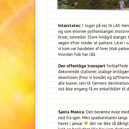
Interstates:
I toget på vej til LAX. H
sig som enorme pythonslanger, motorveje
broer, tunneller. Store hvidgrå slange
søgen efter steder at parkere. LA er i 
vi kom var havdelen af hver blok parker
hvordan folk har råd.
Den offentlige transport
forbløffede 
dekorerede stationer, utallige lettilg
downtown (hvor vi boede) og lufthavnen
alle busser, selv til fjernere destinat
vist ikke engang få en enkeltbillet til
Santa Monica:
Den berømte mole med hal
ned fra igen. Men spadsereturen langs 
havet i januar
det var ikke så dårlig