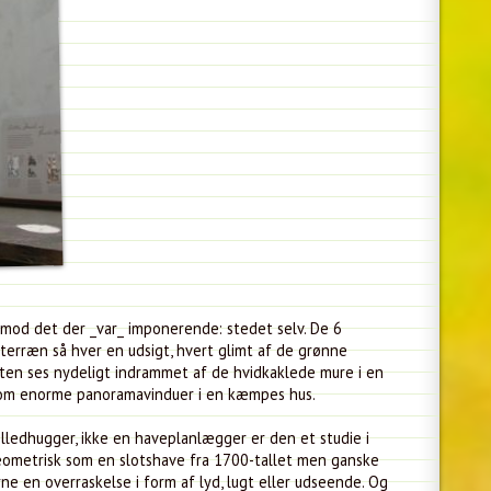
od det der _var_ imponerende: stedet selv. De 6
terræn så hver en udsigt, hvert glimt af de grønne
nten ses nydeligt indrammet af de hvidkaklede mure i en
som enorme panoramavinduer i en kæmpes hus.
lledhugger, ikke en haveplanlægger er den et studie i
geometrisk som en slotshave fra 1700-tallet men ganske
e en overraskelse i form af lyd, lugt eller udseende. Og