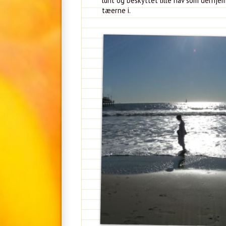
lunt og beskyttet lille hav som derhj
tæerne i.