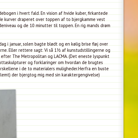
bogen i hvert fald. En vision af hvide kuber, firkantede
ede kurver draperet over toppen af to bjergkamme vest
deniveau og de 10 minutter til toppen. En rig mands drøm
 i januar, solen bagte blødt og en kølig brise fløj over
rne. Eller rettere sagt: Vi så 1½ af kunstudstillingerne og
e efter The Metropolitan og LACMA. (Det eneste lyspunkt
kottaskulpturer og forklaringer om hvordan de brugtes
rskellene i de to materialers muligheder.Herfra en buste
 glemt) der bjergtog mig med sin karaktergengivelse)