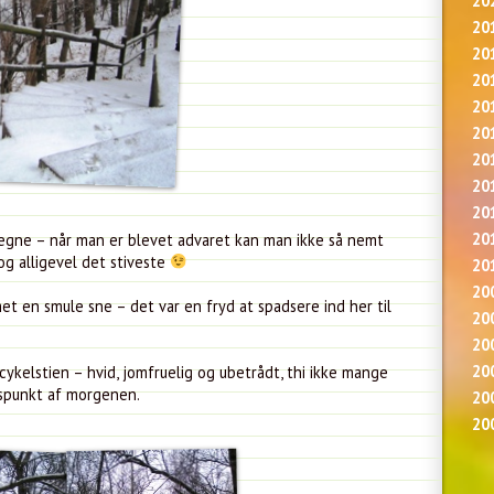
20
20
20
20
20
20
20
20
20
20
 vegne – når man er blevet advaret kan man ikke så nemt
g alligevel det stiveste
20
20
et en smule sne – det var en fryd at spadsere ind her til
20
20
20
ykelstien – hvid, jomfruelig og ubetrådt, thi ikke mange
dspunkt af morgenen.
20
20