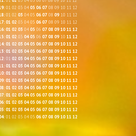
21
:
01
02
03
04
05
06
07
08
09
10
11
12
19
:
01
02
03
04
05
06
07
08
09
10
11
12
18
:
01
02
03
04
05
06
07
08
09
10
11
12
17
:
01
02
03
04
05
06
07
08
09
10
11
12
16
:
01
02
03
04
05
06
07
08
09
10
11
12
15
:
01
02
03
04
05
06
07
08
09
10
11
12
14
:
01
02
03
04
05
06
07
08
09
10
11
12
13
:
01
02
03
04
05
06
07
08
09
10
11
12
12
:
01
02
03
04
05
06
07
08
09
10
11
12
11
:
01
02
03
04
05
06
07
08
09
10
11
12
10
:
01
02
03
04
05
06
07
08
09
10
11
12
09
:
01
02
03
04
05
06
07
08
09
10
11
12
08
:
01
02
03
04
05
06
07
08
09
10
11
12
07
:
01
02
03
04
05
06
07
08
09
10
11
12
06
:
01
02
03
04
05
06
07
08
09
10
11
12
05
:
01
02
03
04
05
06
07
08
09
10
11
12
04
:
01
02
03
04
05
06
07
08
09
10
11
12