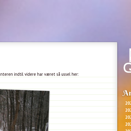
nteren indtil videre har været så ussel her:
Ar
20
20
20
20